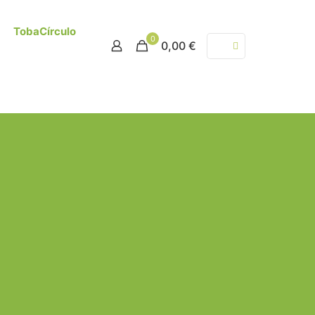
TobaCírculo
0
0,00 €