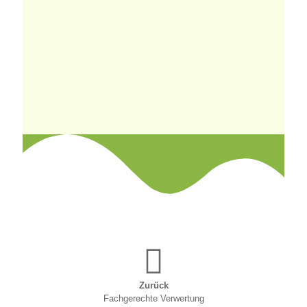
Nutzer-
Erfahrung
Damit unsere
Website
während
Ihres
Besuchs so
gut wie
möglich
funktioniert.
Wenn Sie
diese Cookies
ablehnen,
verschwinden
einige
Funktionen
von der
Website.
Marketing
Indem Sie uns Ihre
Interessen und Ihr
Zurück
Verhalten beim
Fachgerechte Verwertung