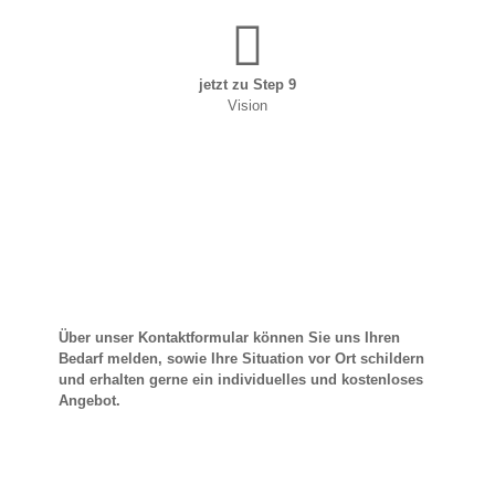
Besuch unserer
Website mitteilen,
erhöhen Sie die
Wahrscheinlichkeit,
personalisierte
jetzt zu Step 9
Inhalte und
Vision
Angebote zu
sehen.
Über unser Kontaktformular können Sie uns Ihren
Bedarf melden, sowie Ihre Situation vor Ort schildern
und erhalten gerne ein individuelles und kostenloses
Angebot.