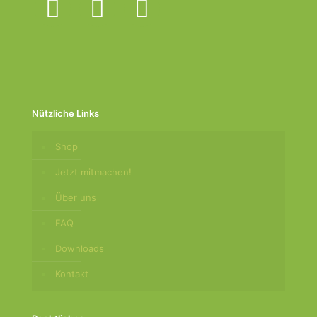
Besuch unserer
Website mitteilen,
erhöhen Sie die
Wahrscheinlichkeit,
personalisierte
Inhalte und
Angebote zu
sehen.
Nützliche Links
Shop
Jetzt mitmachen!
Über uns
FAQ
Downloads
Kontakt