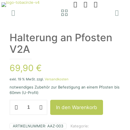
Halterung an Pfosten
V2A
69,90
€
exkl. 19 % MwSt.
zzgl.
Versandkosten
notwendiges Zubehör zur Befestigung an einem Pfosten bis
60mm (U-Profil)
Halterung
In den Warenkorb
an
Pfosten
V2A
Menge
ARTIKELNUMMER:
AAZ-003
Kategorie: