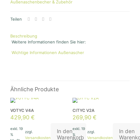
Außenaschenbecher & Zubehör
Technisch-
Teilen
Notwendig
Diese
Cookies
Beschreibung
sind nicht
Weitere Informationen finden Sie hier:
optional. Sie
werden
Wichtige Informationen Außenascher
benötigt,
damit die
Website
funktioniert.
Ähnliche Produkte
Statistik
Mit diesen
Cookies
können wir die
Funktionsweise
VOTYC V4A
CITYC V2A
und Struktur
429,90
€
269,90
€
der Website auf
Basis der
exkl. 19
exkl. 19
Nutzung
In den
In den
zzgl.
zzgl.
verbessern.
%
%
Warenkorb
Warenk
Versandkosten
Versandkosten