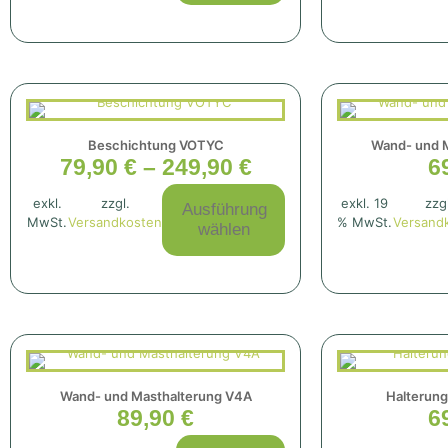
Besuch unserer
Website mitteilen,
erhöhen Sie die
Wahrscheinlichkeit,
personalisierte
Inhalte und
Angebote zu
sehen.
Beschichtung VOTYC
Wand- und 
79,90
€
–
249,90
€
6
exkl.
zzgl.
exkl. 19
zzg
Ausführung
MwSt.
Versandkosten
% MwSt.
Versand
wählen
Wand- und Masthalterung V4A
Halterung
89,90
€
6