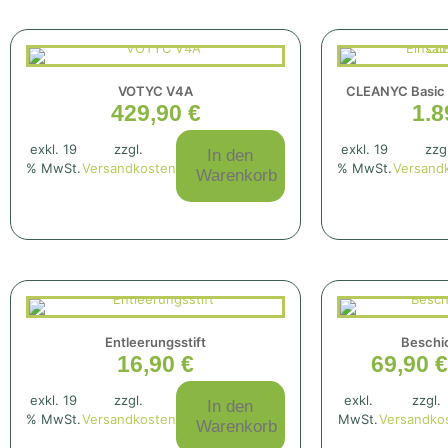
Nutzer-
Erfahrung
Damit unsere
VOTYC V4A
CLEANYC Basic
Website
429,90
€
1.8
während
Ihres
Besuchs so
exkl. 19
zzgl.
exkl. 19
zzg
In den
gut wie
% MwSt.
Versandkosten
% MwSt.
Versand
Warenkorb
möglich
funktioniert.
Wenn Sie
diese Cookies
ablehnen,
verschwinden
einige
Funktionen
von der
Website.
Entleerungsstift
Beschi
16,90
€
69,90
€
Marketing
exkl. 19
zzgl.
exkl.
zzgl.
Indem Sie uns Ihre
In den
Interessen und Ihr
% MwSt.
Versandkosten
MwSt.
Versandko
Warenkorb
Verhalten beim