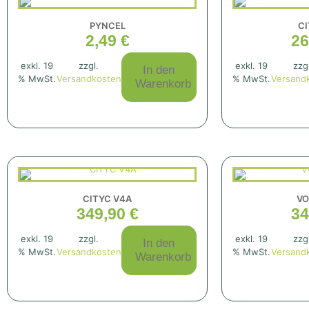
PYNCEL
CI
2,49
€
26
Technisch-
Notwendig
Diese
exkl. 19
zzgl.
exkl. 19
zzg
In den
Cookies
% MwSt.
Versandkosten
% MwSt.
Versand
Warenkorb
sind nicht
optional. Sie
werden
benötigt,
damit die
Website
funktioniert.
Statistik
CITYC V4A
VO
Mit diesen
349,90
€
34
Cookies
können wir die
exkl. 19
zzgl.
exkl. 19
zzg
Funktionsweise
In den
% MwSt.
Versandkosten
% MwSt.
Versand
und Struktur
Warenkorb
der Website auf
Basis der
Nutzung
verbessern.