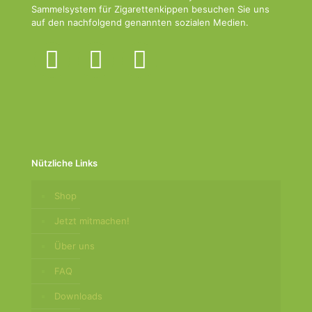
Besuch unserer
Sammelsystem für Zigarettenkippen besuchen Sie uns
Website mitteilen,
auf den nachfolgend genannten sozialen Medien.
erhöhen Sie die
Wahrscheinlichkeit,
personalisierte
facebook
instagram
youtube
Inhalte und
Angebote zu
sehen.
Nützliche Links
Shop
Jetzt mitmachen!
Über uns
FAQ
Downloads