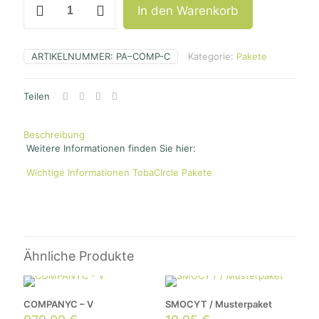
In den Warenkorb
-
C
Menge
Technisch-
Notwendig
ARTIKELNUMMER:
PA–COMP-C
Kategorie:
Pakete
Diese
Cookies
sind nicht
Teilen
optional. Sie
werden
benötigt,
Beschreibung
damit die
Website
Weitere Informationen finden Sie hier:
funktioniert.
Wichtige Informationen TobaCircle Pakete
Statistik
Mit diesen
Cookies
können wir die
Funktionsweise
Ähnliche Produkte
und Struktur
der Website auf
Basis der
Nutzung
COMPANYC – V
SMOCYT / Musterpaket
verbessern.