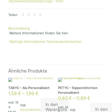
Taschenaschenbecher/Logo – Print
Teilen
Technisch-
Notwendig
Diese
Cookies
Beschreibung
sind nicht
Weitere Informationen finden Sie hier:
optional. Sie
werden
Wichtige Informationen Taschenaschenbecher
benötigt,
damit die
Website
funktioniert.
Ähnliche Produkte
Statistik
Mit diesen
Cookies
können wir die
Funktionsweise
TABYC – Alu Personalisiert
PETYC – Kippenröhrchen
und Struktur
Personalisiert
1,58
€
–
1,69
€
der Website auf
0,83
€
–
0,89
€
Basis der
exkl. 19
Nutzung
In den
zzgl.
%
exkl. 19
verbessern.
In den
Warenkorb
Versandkosten
zzgl.