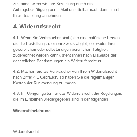
zustande, wenn wir Ihre Bestellung durch eine
Auftragsbestätigung per E-Mail unmittelbar nach dem Erhalt
Nutzer-
Ihrer Bestellung annehmen.
Erfahrung
Damit unsere
4.
Widerrufsrecht
Website
während
4.1.
Wenn Sie Verbraucher sind (also eine natürliche Person,
Ihres
die die Bestellung zu einem Zweck abgibt, der weder Ihrer
Besuchs so
gut wie
gewerblichen oder selbständigen beruflichen Tätigkeit
möglich
zugerechnet werden kann), steht Ihnen nach Maßgabe der
funktioniert.
gesetzlichen Bestimmungen ein Widerrufsrecht zu.
Wenn Sie
diese Cookies
4.2.
Machen Sie als Verbraucher von Ihrem Widerrufsrecht
ablehnen,
nach Ziffer 4.1 Gebrauch, so haben Sie die regelmäßigen
verschwinden
einige
Kosten der Rücksendung zu tragen.
Funktionen
von der
4.3.
Im Übrigen gelten für das Widerrufsrecht die Regelungen,
Website.
die im Einzelnen wiedergegeben sind in der folgenden
Widerrufsbelehrung
Marketing
Indem Sie uns Ihre
Interessen und Ihr
Widerrufsrecht
Verhalten beim