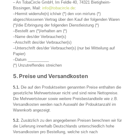
– An TobaCircle GmbH, Im Feldle 40, 74321 Bietigheim-
Bissingen, Mail:
info@tobacircle.de
:
–Hiermit widerrufe(n) ich/wir (*) den von mir/uns (*)
abgeschlossenen Vertrag über den Kauf der folgenden Waren
(*)/die Erbringung der folgenden Dienstleistung (*)
–Bestellt am (*)/erhalten am (*)
–Name des/der Verbraucher(s)
–Anschrift des/der Verbraucher(s)
–Unterschrift des/der Verbraucher(s) (nur bei Mitteilung auf
Papier)
–Datum __________
(*) Unzutreffendes streichen
5.
Preise und Versandkosten
5.1.
Die auf den Produktseiten genannten Preise enthalten die
gesetzliche Mehrwertsteuer nicht und sind reine Nettopreise.
Die Mehrwertsteuer sowie weitere Preisbestandteile wie z.B.
Versandkosten werden nach Auswahl der Prdouktanzahl im
Warenkorb angezeigt.
5.2.
Zusätzlich zu den angegebenen Preisen berechnen wir für
die Lieferung innerhalb Deutschlands unterschiedlich hohe
Versandkosten pro Bestellung, welche sich nach