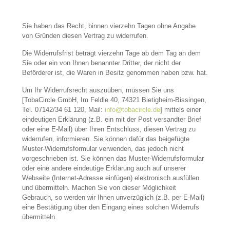
Besuch unserer
Website mitteilen,
erhöhen Sie die
Wahrscheinlichkeit,
Sie haben das Recht, binnen vierzehn Tagen ohne Angabe
personalisierte
von Gründen diesen Vertrag zu widerrufen.
Inhalte und
Angebote zu
Die Widerrufsfrist beträgt vierzehn Tage ab dem Tag an dem
sehen.
Sie oder ein von Ihnen benannter Dritter, der nicht der
Beförderer ist, die Waren in Besitz genommen haben bzw. hat.
Um Ihr Widerrufsrecht auszuüben, müssen Sie uns
[TobaCircle GmbH, Im Feldle 40, 74321 Bietigheim-Bissingen,
Tel. 07142/34 61 120, Mail:
info@tobacircle.de
] mittels einer
eindeutigen Erklärung (z.B. ein mit der Post versandter Brief
oder eine E-Mail) über Ihren Entschluss, diesen Vertrag zu
widerrufen, informieren. Sie können dafür das beigefügte
Muster-Widerrufsformular verwenden, das jedoch nicht
vorgeschrieben ist. Sie können das Muster-Widerrufsformular
oder eine andere eindeutige Erklärung auch auf unserer
Webseite (Internet-Adresse einfügen) elektronisch ausfüllen
und übermitteln. Machen Sie von dieser Möglichkeit
Gebrauch, so werden wir Ihnen unverzüglich (z.B. per E-Mail)
eine Bestätigung über den Eingang eines solchen Widerrufs
übermitteln.