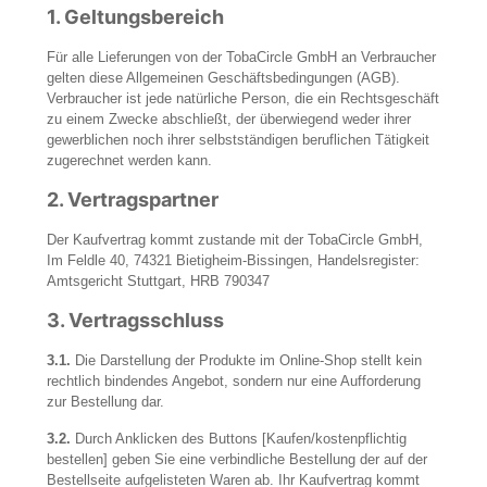
1.
Geltungsbereich
Für alle Lieferungen von der TobaCircle GmbH an Verbraucher
Technisch-
gelten diese Allgemeinen Geschäftsbedingungen (AGB).
Notwendig
Verbraucher ist jede natürliche Person, die ein Rechtsgeschäft
Diese
Cookies
zu einem Zwecke abschließt, der überwiegend weder ihrer
sind nicht
gewerblichen noch ihrer selbstständigen beruflichen Tätigkeit
optional. Sie
zugerechnet werden kann.
werden
benötigt,
2.
Vertragspartner
damit die
Website
Der Kaufvertrag kommt zustande mit der TobaCircle GmbH,
funktioniert.
Im Feldle 40, 74321 Bietigheim-Bissingen, Handelsregister:
Amtsgericht Stuttgart, HRB 790347
Statistik
3.
Vertragsschluss
Mit diesen
Cookies
3.1.
Die Darstellung der Produkte im Online-Shop stellt kein
können wir die
Funktionsweise
rechtlich bindendes Angebot, sondern nur eine Aufforderung
und Struktur
zur Bestellung dar.
der Website auf
Basis der
3.2.
Durch Anklicken des Buttons [Kaufen/kostenpflichtig
Nutzung
bestellen] geben Sie eine verbindliche Bestellung der auf der
verbessern.
Bestellseite aufgelisteten Waren ab. Ihr Kaufvertrag kommt